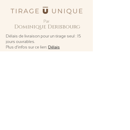
Par
Dominique Derisbourg
Délais de livraison pour un tirage seul : 15
jours ouvrables.
Plus d'infos sur ce lien:
Délais
ATTENTION pour les tirages
photographiques:
E
n achetant une de mes photographies,
vous acceptez les conditions suivantes :
- Utilisation exclusive de la
photographie dans votre résidence ou
lieu de travail.
- Interdiction de reproduction pour la
promotion d’une marque ou société
sans contrat spécifique.
- Les mêmes conditions s’appliquent
en cas de revente de la photographie.