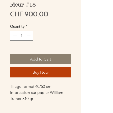
Fleur #18
Price
CHF 900.00
Quantity
*
Only 1 left in stock
Add to Cart
Buy Now
Tirage format 40/50 cm
Impression sur papier William
Turner 310 gr