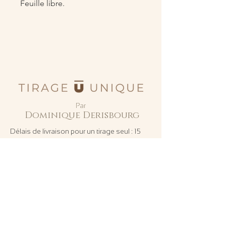
Feuille libre.
Par
Dominique Derisbourg
Délais de livraison pour un tirage seul : 15
jours ouvrables.
Plus d'infos sur ce lien:
Délais
ATTENTION pour les tirages
photographiques:
E
n achetant une de mes photographies,
vous acceptez les conditions suivantes :
- Utilisation exclusive de la
photographie dans votre résidence ou