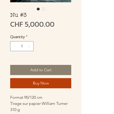
Nu #3
Price
CHF 5,000.00
Quantity
*
Only 1 left in stock
Add to Cart
Buy Now
Format 90/120 cm
Tirage sur papier William Turner
310 g