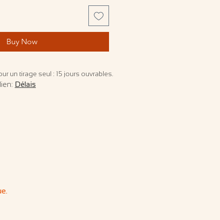
Buy Now
ur un tirage seul : 15 jours ouvrables.
lien:
Délais
ue.