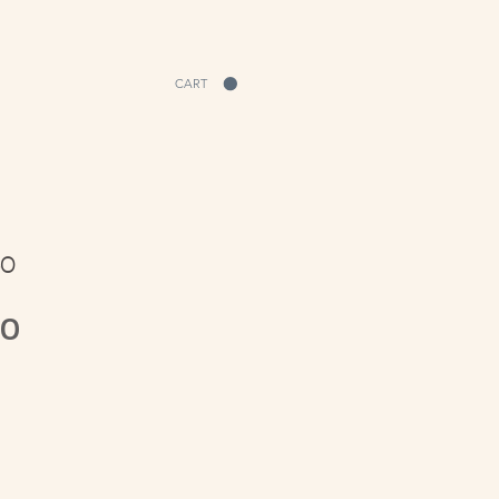
CART
30
Price
00