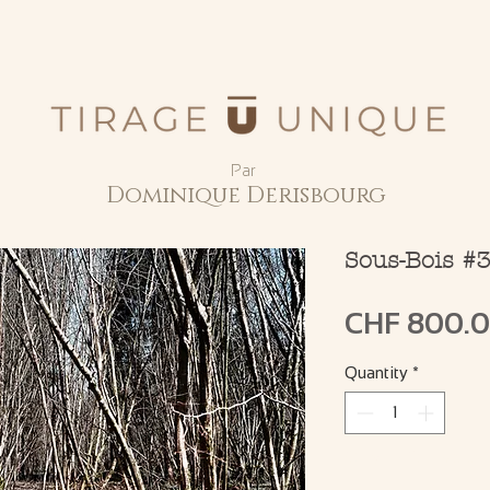
Par
Dominique Derisbourg
Sous-Bois #
CHF 800.
Quantity
*
Only 1 left in stock