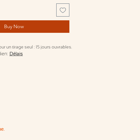
Buy Now
ur un tirage seul : 15 jours ouvrables.
lien:
Délais
ue.