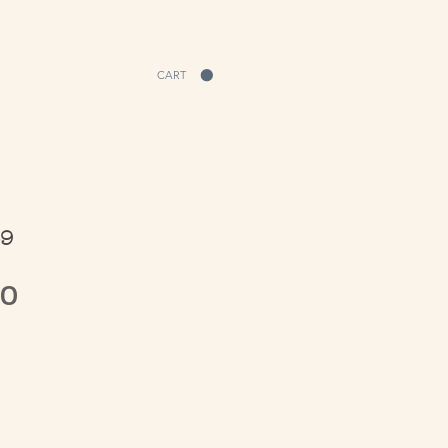
CART
39
Price
00