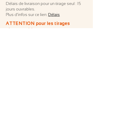
Délais de livraison pour un tirage seul : 15
jours ouvrables.
Plus d'infos sur ce lien:
Délais
ATTENTION pour les tirages
photographiques:
E
n achetant une de mes photographies,
vous acceptez les conditions suivantes :
- Utilisation exclusive de la
photographie dans votre résidence ou
lieu de travail.
- Interdiction de reproduction pour la
promotion d’une marque ou société
sans contrat spécifique.
- Les mêmes conditions s’appliquent
en cas de revente de la photographie.
Demande d'un contrat spécial ici
Le prix est TTC en Suisse, pour
l'étranger une taxe pourrait être à
régler selon votre pays.