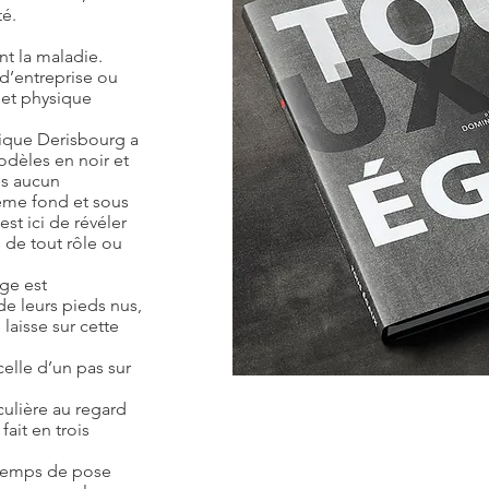
é.
t la maladie.
 d’entreprise ou
 et physique
nique Derisbourg a
dèles en noir et
ns aucun
même fond et sous
t ici de révéler
 de tout rôle ou
ge est
 leurs pieds nus,
laisse sur cette
elle d’un pas sur
culière au regard
fait en trois
 temps de pose