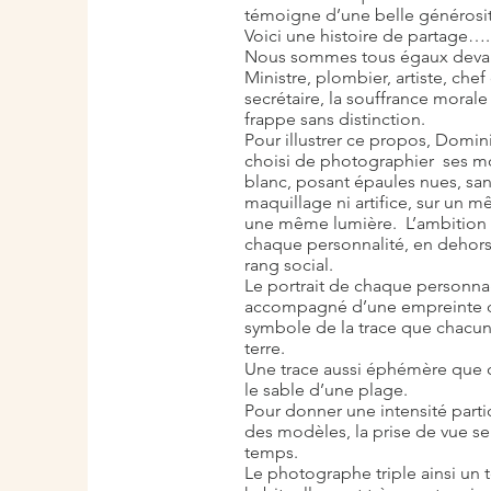
témoigne d’une belle générosit
Voici une histoire de partage….
Nous sommes tous égaux devan
Ministre, plombier, artiste, chef
secrétaire, la souffrance morale
frappe sans distinction.
Pour illustrer ce propos, Domi
choisi de photographier ses mo
blanc, posant épaules nues, sa
maquillage ni artifice, sur un 
une même lumière. L’ambition es
chaque personnalité, en dehors
rang social.
Le portrait de chaque personna
accompagné d’une empreinte de
symbole de la trace que chacun 
terre.
Une trace aussi éphémère que c
le sable d’une plage.
Pour donner une intensité parti
des modèles, la prise de vue se 
temps.
Le photographe triple ainsi un