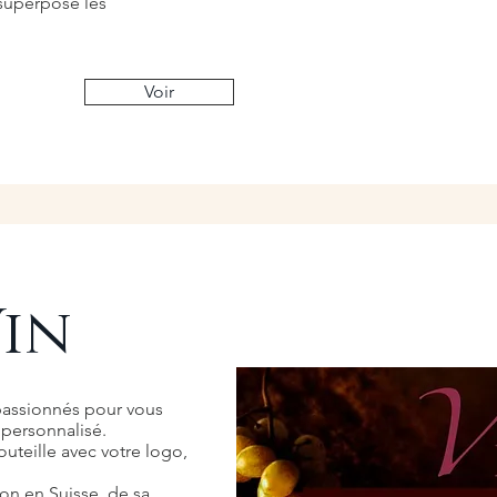
 superpose les
Voir
Vin
 passionnés pour vous
 personnalisé.
teille avec votre logo,
on en Suisse, de sa