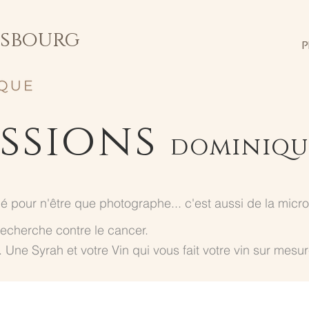
isbourg
P
E
assions
dominiqu
é pour n'être que
photographe
... c'est aussi de la mic
 recherche contre le cancer.
. Une
Syrah
et
votre Vin
qui vous fait votre vin sur mesur