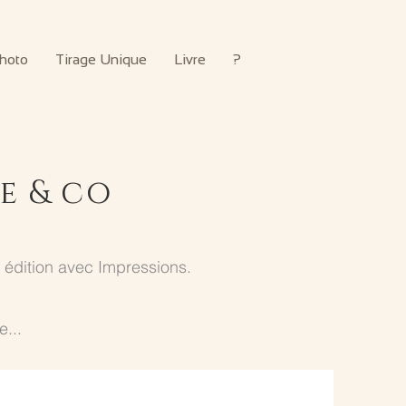
hoto
Tirage Unique
Livre
?
e & co
ro édition avec
Impressions.
e...