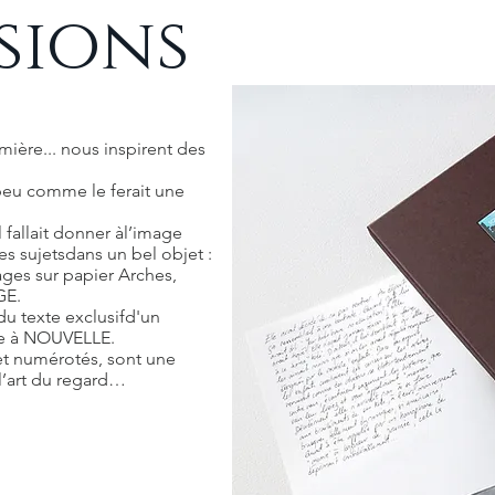
sions
mière... nous inspirent des
peu comme le ferait une
 fallait donner àl’image
es sujetsdans un bel objet :
ges sur papier Arches,
GE.
du texte exclusifd'un
te à NOUVELLE.
t numérotés, sont une
 l’art du regard…