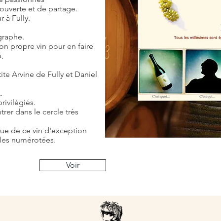
ouverte et de partage.
 à Fully.
graphe.
on propre vin pour en faire
s,
tite Arvine de Fully et Daniel
.
ivilégiés.
rer dans le cercle très
que de ce vin d'exception
lles numérotées.
Voir