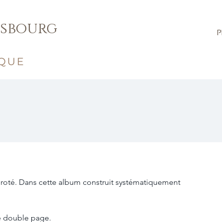
isbourg
P
E
éroté. Dans cette album construit systématiquement 
 double page. 